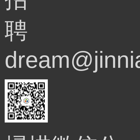
聘
dream@jinni